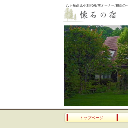
八ヶ岳高原小淵沢/板前オーナー/和食の
トップページ