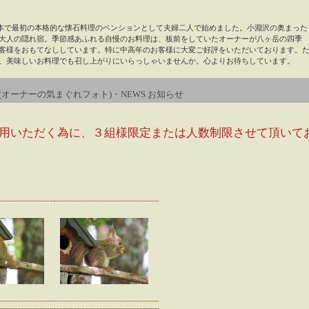
5年)日本で最初の本格的な懐石料理のペンションとして夫婦二人で始めました。小淵沢の奥まった
大人の隠れ宿。季節感あふれる自慢のお料理は、板前をしていたオーナーが八ヶ岳の四季
客様をおもてなししています。特に中高年のお客様に大変ご好評をいただいております。
、美味しいお料理でも召し上がりにいらっしゃいませんか。心よりお待ちしています。
(オーナーの気まぐれフォト)・NEWS お知らせ
用いただく為に、３組様限定または人数制限させて頂いて