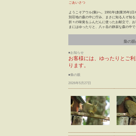
ごあいさつ
ようこそアウル(梟)へ。1991年(創業3
別荘地の森の中に佇み、まさに知る人ぞ知る
折々の味覚をふんだんに使ったお献立で、お
まにはゆったりと、八ヶ岳の静寂な森の中で
梟の眼
■お知らせ
お客様には、ゆったりとご利
ります。
■梟の眼
2026年5月27日